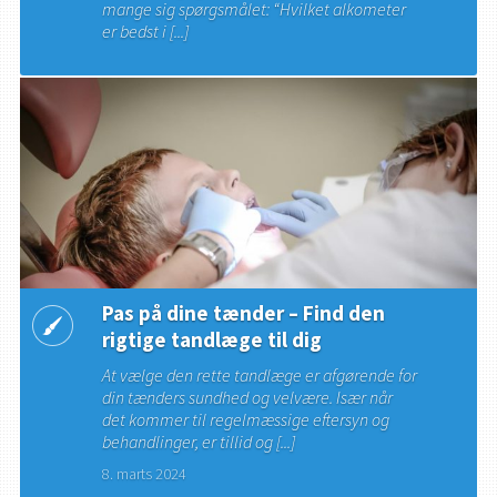
mange sig spørgsmålet: “Hvilket alkometer
er bedst i [...]
Pas på dine tænder – Find den
rigtige tandlæge til dig
At vælge den rette tandlæge er afgørende for
din tænders sundhed og velvære. Især når
det kommer til regelmæssige eftersyn og
behandlinger, er tillid og [...]
8. marts 2024