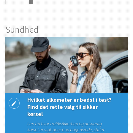
Sundhed
Hvilket alkometer er bedst i test?
Find det rette valg til sikker
kørsel
I en tid hvor trafiksikkerhed og ansvarlig
kørsel er vigtigere end nogensinde, stiller