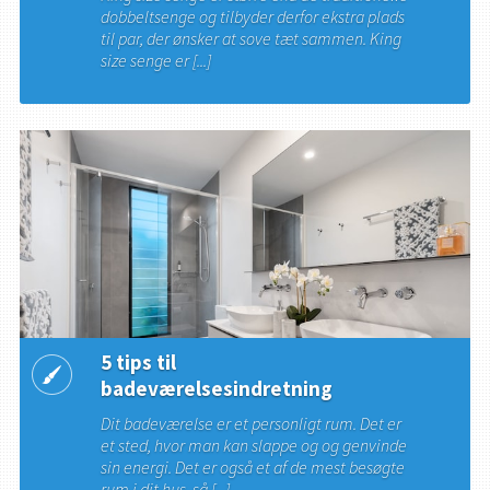
dobbeltsenge og tilbyder derfor ekstra plads
til par, der ønsker at sove tæt sammen. King
size senge er [...]
5 tips til
badeværelsesindretning
Dit badeværelse er et personligt rum. Det er
et sted, hvor man kan slappe og og genvinde
sin energi. Det er også et af de mest besøgte
rum i dit hus, så [...]