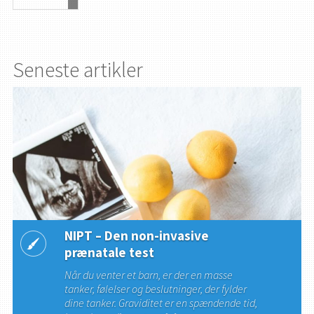
Seneste artikler
NIPT – Den non-invasive
prænatale test
Når du venter et barn, er der en masse
tanker, følelser og beslutninger, der fylder
dine tanker. Graviditet er en spændende tid,