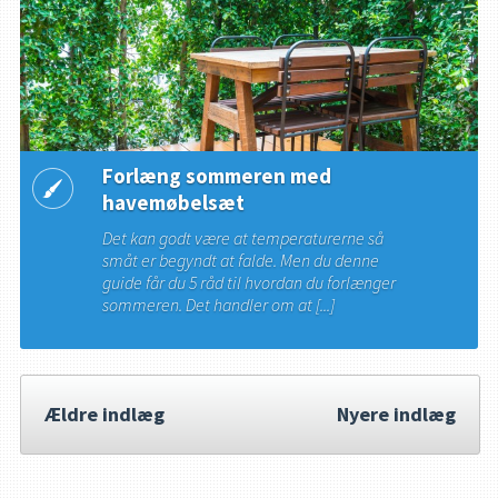
Forlæng sommeren med
havemøbelsæt
Det kan godt være at temperaturerne så
småt er begyndt at falde. Men du denne
guide får du 5 råd til hvordan du forlænger
sommeren. Det handler om at [...]
Ældre indlæg
Nyere indlæg