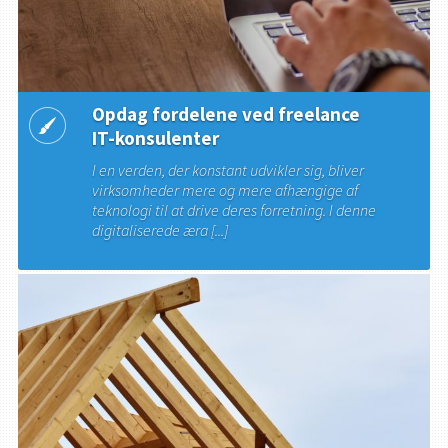
Opdag fordelene ved freelance
IT-konsulenter
I en verden, der konstant udvikler sig, bliver
virksomheder mere og mere afhængige af
teknologi til at drive deres forretning. I denne
digitaliserede æra [...]