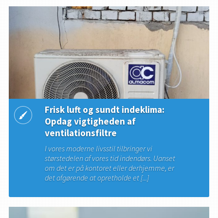
Frisk luft og sundt indeklima:
Opdag vigtigheden af
ventilationsfiltre
I vores moderne livsstil tilbringer vi
størstedelen af vores tid indendørs. Uanset
om det er på kontoret eller derhjemme, er
det afgørende at opretholde et [...]