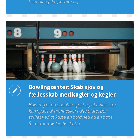
hvor du og din partner [...]
Bowlingcenter: Skab sjov og
fællesskab med kugler og kegler
Bowling er en populær sport og aktivitet, der
kan nydes af mennesker i alle aldre. Den
spilles ved at kaste en bold ned ad en bane
for at ramme kegler. Et [...]