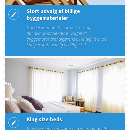
Stort udvalg af billige
byggematerialer
Når det kommer til gør-det-selv og
handyman-projekter, er valget af
byggematerialer afgørende. Heldigvis er der
i dag et stort udvalg af billige [...]
King size beds
King size senge er større end de traditionelle