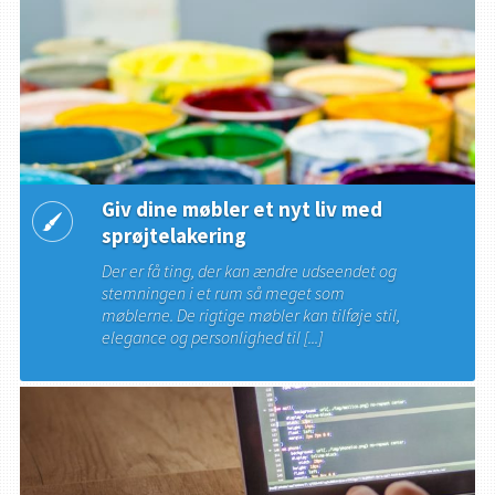
Giv dine møbler et nyt liv med
sprøjtelakering
Der er få ting, der kan ændre udseendet og
stemningen i et rum så meget som
møblerne. De rigtige møbler kan tilføje stil,
elegance og personlighed til [...]